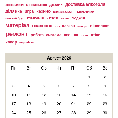
доставка алкоголя
дизайн
деревоалюмінієві склопакети
ділянка
игра
казино
квартира
каркасна лазня
котел
компанія
лоджія
клеєний брус
лазня
матеріал
опалення
паркан
пінопласт
паз
поверх
ремонт
робота
система
скління
стіни
стеля
хакер
євровікна
Август 2026
Пн
Вт
Ср
Чт
Пт
Сб
Вс
1
2
3
4
5
6
7
8
9
10
11
12
13
14
15
16
17
18
19
20
21
22
23
24
25
26
27
28
29
30