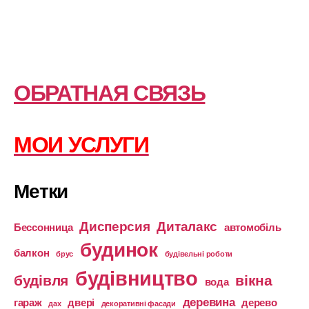
ОБРАТНАЯ СВЯЗЬ
МОИ УСЛУГИ
Метки
Дисперсия
Диталакс
Бессонница
автомобіль
будинок
балкон
брус
будівельні роботи
будівництво
будівля
вікна
вода
деревина
гараж
двері
дерево
дах
декоративні фасади