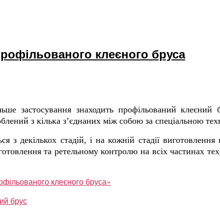
профільованого клеєного бруса
ільше застосування знаходить профільований клеєний
блений з кілька з’єднаних між собою за спеціальною тех
я з декількох стадій, і на кожній стадії виготовлення
отовлення та ретельному контролю на всіх частинах тех
рофільованого клеєного бруса»
ий брус