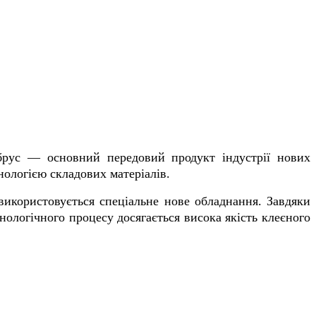
 брус — основний передовий продукт індустрії нових
нологією складових матеріалів.
 використовується спеціальне нове обладнання. Завдяки
нологічного процесу досягається висока якість клеєного