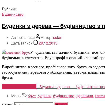
Рубрики
Будівництво
Будинки з дерева — будівництво з 
Автор записи
Автор:
solar
Дата записи
28.12.2013
У будівництві дачних будинків все б
будівельних елементів. Брус профільований клеєний зро
Виробництво клеєного профільованого бруса складаєтьс
застосуванню передового обладнання, автоматизації виг
бруса.
Продолжить чтение
«Будинки з дерева — будівництво з п
Метки
брус
,
будинок
,
будівництво
,
деревина
,
клеєн
Поиск: