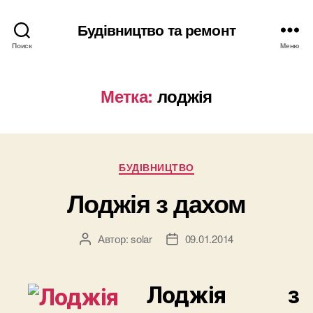
Будівництво та ремонт
Поиск
Меню
Метка:
лоджія
Рубрики
БУДІВНИЦТВО
Лоджія з дахом
Автор:
solar
09.01.2014
Автор
Дата
записи
записи
Л
оджія з