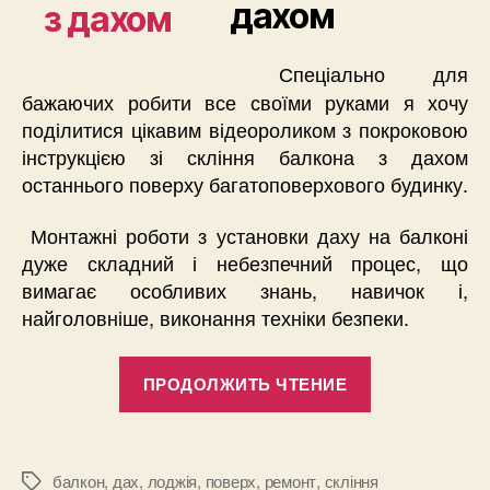
дахом
Спеціально для
бажаючих робити все своїми руками я хочу
поділитися цікавим відеороликом з покроковою
інструкцією зі скління балкона з дахом
останнього поверху багатоповерхового будинку.
Монтажні роботи з установки даху на балконі
дуже складний і небезпечний процес, що
вимагає особливих знань, навичок і,
найголовніше, виконання техніки безпеки.
«Лоджія
ПРОДОЛЖИТЬ ЧТЕНИЕ
з
дахом»
балкон
,
дах
,
лоджія
,
поверх
,
ремонт
,
скління
Метки