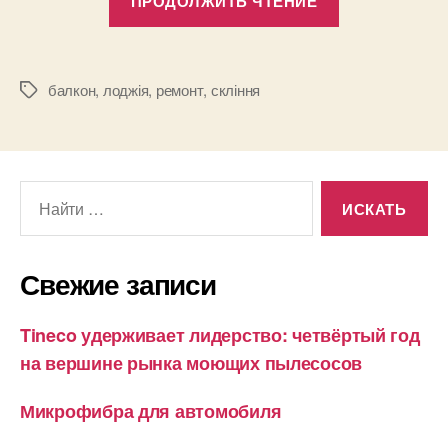
ПРОДОЛЖИТЬ ЧТЕНИЕ
балкон,
обробка
дерев’яною
балкон
,
лоджія
,
ремонт
,
скління
Метки
вагонкою,
скління
Slidors,
невелике
Поиск:
утеплення
Піноплекс,
шафа
Свежие записи
з
розсувними
Tineco удерживает лидерство: четвёртый год
дверима.»
на вершине рынка моющих пылесосов
Микрофибра для автомобиля