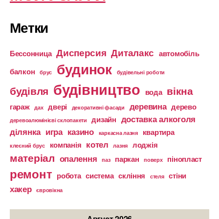
Метки
Дисперсия
Диталакс
Бессонница
автомобіль
будинок
балкон
брус
будівельні роботи
будівництво
будівля
вікна
вода
деревина
гараж
двері
дерево
дах
декоративні фасади
доставка алкоголя
дизайн
деревоалюмінієві склопакети
ділянка
игра
казино
квартира
каркасна лазня
котел
компанія
лоджія
клеєний брус
лазня
матеріал
опалення
паркан
пінопласт
паз
поверх
ремонт
робота
система
скління
стіни
стеля
хакер
євровікна
Август 2026