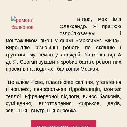
записи
записи
Вітаю, моє ім’я
Олександр. Я працюю
оздоблювачем і
монтажником вікон у фірмі «Максимус Вікна».
Виробляю різнобічні роботи по склінню і
грунтовному ремонту лодждій, балконів від А
до Я. Своїми руками я зробив багато ремонтних
проектів на лоджіях і балконах Москви.
Це алюмінієве, пластикове скління, утеплення
Піноплекс, пенофольная гідроізоляція, монтаж
теплої інфрачервоної підлоги, винос балконів,
суміщення, виготовлення крирьков, дахів,
зовнішня і внутрішня обробка.
«Типовий