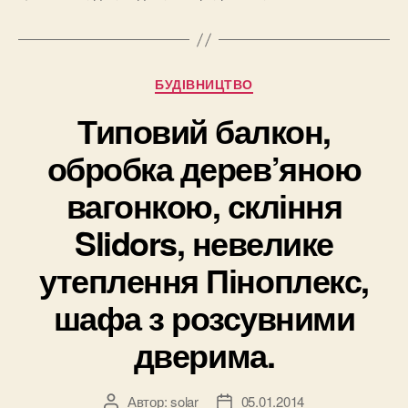
Рубрики
БУДІВНИЦТВО
Типовий балкон,
обробка дерев’яною
вагонкою, скління
Slidors, невелике
утеплення Піноплекс,
шафа з розсувними
дверима.
Автор:
solar
05.01.2014
Автор
Дата