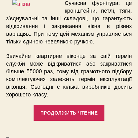
Сучасна фурнітура: це
кронштейни, петлі, тяги,
з’єднувальні та інші складові, що гарантують
відкривання і закривання вікна в різних
варіаціях. При тому цей механізм управляється
тільки єдиною невеликою ручкою.
Звичайне квартирне віконце за свій термін
служби може відкриватися або закриватися
більше 55000 раз, тому від грамотного підбору
комплектуючих залежить термін експлуатації
віконця. Сьогодні є кілька виробників досить
хорошого класу.
«Нюанси
ПРОДОЛЖИТЬ ЧТЕНИЕ
застосування
рулонних
фотоштор»