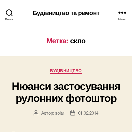
Будівництво та ремонт
Поиск
Меню
Метка:
скло
Рубрики
БУДІВНИЦТВО
Нюанси застосування
рулонних фотоштор
Автор:
solar
01.02.2014
Автор
Дата
записи
записи